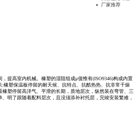
高室内机械。橡塑的湿阻组成μ值惟有(ISO9346)构成内置
:橡塑保温板停留的耐天候、抗特点、抗酷热热、抗非常干燥
看橡塑停留高洋气、平滑的长期，质地层次，纵然装在弯管、三
单、明了跟随着配料层次，且没须添补衬托层，完竣安装繁难，