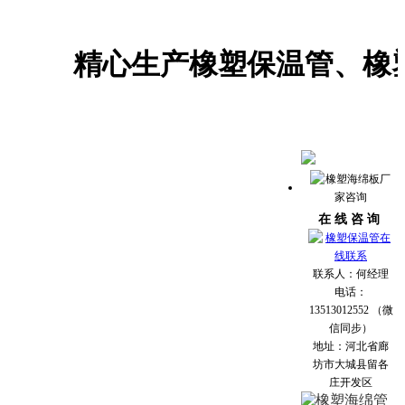
精心生产橡塑保温管、橡塑海
在 线 咨 询
联系人：何经理
电话：
13513012552 （微
信同步）
地址：河北省廊
坊市大城县留各
庄开发区