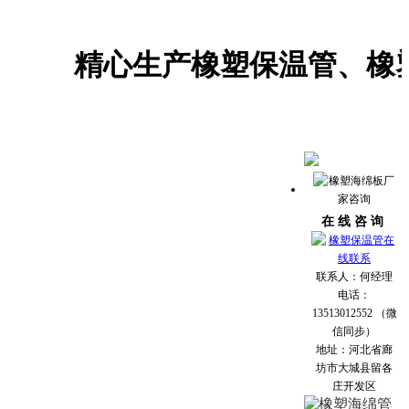
精心生产橡塑保温管、橡塑海
在 线 咨 询
联系人：何经理
电话：
13513012552 （微
信同步）
地址：河北省廊
坊市大城县留各
庄开发区